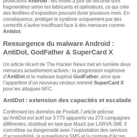
protections
Android
: les mises à jour de sécurité sont
fragmentées selon les fabricants et opérateurs, ce qui crée
des fenêtres d’exposition pouvant durer plusieurs mois. En
conséquence, protéger le système uniquement par des
correctifs s’avère insuffisant face à des menaces comme
Antidot
.
Ressurgence du malware Android :
AntiDot, GodFather & SuperCard X
Un article récent de The Hacker News met en lumière deux
menaces actuellement actives : la progression explosive
d’
AntiDot
et le malware baptisé
GodFather
, ainsi que
l’apparition d’un nouveau vecteur nommé
SuperCard X
pour les attaques NFC.
AntiDot : extension des capacités et escalade
Confirmant les données de Prodaft, l’article précise
qu’AntiDot est actif sur 3 775 appareils via 273 campagnes
différentes, distribué en tant que MaaS par LARVA-398. Il
concrétise sa dangerosité avec l’exploitation des services
d’accessibilité, la surveillance SMS et la capture d’écran.